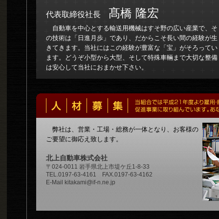
髙橋 隆宏
代表取締役社長
自動車を中心とする輸送用機械はすそ野の広い産業で、そ
の技術は「日進月歩」であり、だからこそ長い間の経験が生
きてきます。当社にはこの経験が豊富な「宝」がそろってい
ます。どうぞ小型から大型、そして特殊車輛まで大切な整備
は安心して当社におまかせ下さい。
弊社は、営業・工場・総務が一体となり、お客様の
ご要望に御応え致します。
北上自動車株式会社
〒024-0011 岩手県北上市堤ケ丘1-8-33
TEL.0197-63-4161 FAX.0197-63-4162
E-Mail kitakami@if-n.ne.jp