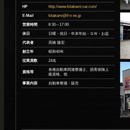
HP
http://www.kitakami-car.com/
E-Mail
kitakami@if-n.ne.jp
営業時間
8:30～17:00
休日
日曜・祝日・年末年始・ＧＷ・お盆
代表者
髙橋 隆宏
創立年
昭和40年
従業員数
24名
各種自動車関連整備士、損害保険上
資格等
級資格、他
事業内容
自動車整備・販売